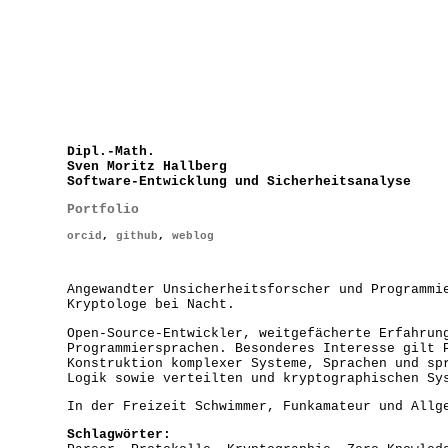
Dipl.-Math.
Sven Moritz Hallberg
Software-Entwicklung und Sicherheitsanalyse
Portfolio
orcid
,
github
,
weblog
Angewandter Unsicherheitsforscher und Programmi
Kryptologe bei Nacht.
Open-Source-Entwickler, weitgefächerte Erfahrun
Programmiersprachen. Besonderes Interesse gilt 
Konstruktion komplexer Systeme, Sprachen und sp
Logik sowie verteilten und kryptographischen Sy
In der Freizeit Schwimmer, Funkamateur und Allg
Schlagwörter: