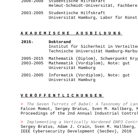
2006-2008
Studentische Hilfskraft
Helmut-Schmidt-Universität, Fachbere
2003-2005
Studentische Hilfskraft
Universität Hamburg, Labor für Künst
AKADEMISCHE AUSBILDUNG
2015-
Doktorand
Institut für Sicherheit in Verteilte
Technische Universität Hamburg-Harbu
2005-2015
Mathematik (Diplom), Schwerpunkt Kry
2003-2005
Mathematik (Vordiplom), Note: gut
Universität Hamburg
2001-2005
Informatik (Vordiplom), Note: gut
Universität Hamburg
VERÖFFENTLICHUNGEN
The Seven Turrets of Babel: A Taxonomy of Lan
Falcon Momot, Sergey Bratus, Sven M. Hallberg, 
Proceedings of the 2nd Annual Industrial Contro
Implementing a Vertically Hardened DNP3 Contr
Sergey Bratus, Adam J. Crain, Sven M. Hallberg,
IEEE Cybersecurity Development (SecDev), 2016