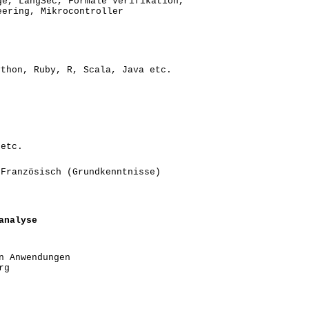
ge, LangSec, Formale Verifikation,
eering, Mikrocontroller
ython, Ruby, R, Scala, Java etc.
 etc.
 Französisch (Grundkenntnisse)
analyse
n Anwendungen
rg