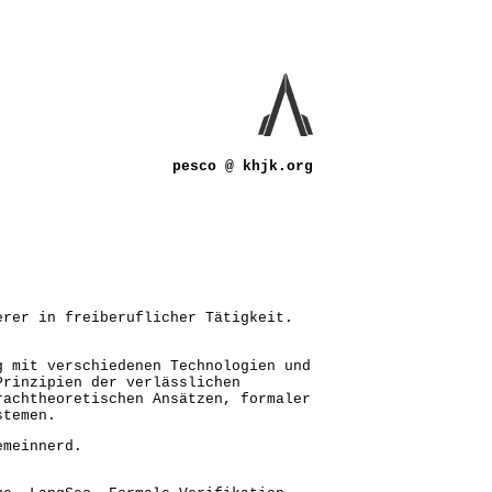
pesco @ khjk.org
erer in freiberuflicher Tätigkeit.
g mit verschiedenen Technologien und
Prinzipien der verlässlichen
rachtheoretischen Ansätzen, formaler
stemen.
emeinnerd.