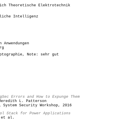
ich Theoretische Elektrotechnik
liche Intelligenz
n Anwendungen
rg
ptographie, Note: sehr gut
gSec Errors and How to Expunge Them
Meredith L. Patterson
l System Security Workshop, 2016
ol Stack for Power Applications
 et al.