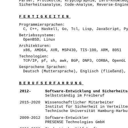
Parser, Protokolle, Kryptographie, Zero-Knowled
Sicherheitsanalyse, Code-Analyse, Reverse-Engin
FERTIGKEITEN
Programmiersprachen:
C, C++, Haskell, Go, Tcl, Lisp, JavaScript, P
Betriebssysteme:
OpenBSD, Linux
Architekturen:
x86, AMD64, AVR, MSP430, TIS-100, ARM, 8051
Technologien:
TCP/IP, pf, sh, awk, BGP, DNP3, CORBA, OpenGL
Gesprochene Sprachen:
Deutsch (Muttersprache), Englisch (fließend),
BERUFSERFAHRUNG
2012-
Software-Entwicklung und Sicherheits
Selbstständig im Freiberuf
2015-2020
Wissenschaftlicher Mitarbeiter
Institut für Sicherheit in Verteilte
Technische Universität Hamburg-Harbu
2009-2012
Software-Entwickler
PRESENSE Technologies GmbH